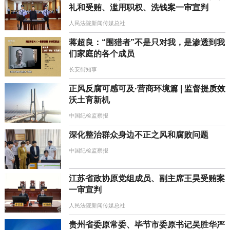
礼和受贿、滥用职权、洗钱案一审宣判
人民法院新闻传媒总社
蒋超良：“围猎者”不是只对我，是渗透到我
们家庭的各个成员
长安街知事
正风反腐可感可及·营商环境篇 | 监督提质效
沃土育新机
中国纪检监察报
深化整治群众身边不正之风和腐败问题
中国纪检监察报
江苏省政协原党组成员、副主席王昊受贿案
一审宣判
人民法院新闻传媒总社
贵州省委原常委、毕节市委原书记吴胜华严