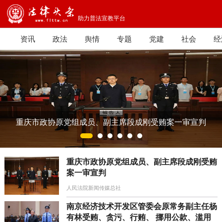
助力普法宣教平台
资讯
政法
舆情
专题
党建
社会
经
案件
成员、副主席段成刚受贿案一审宣判
重庆市政协原党组成员、副主席段成刚受贿
案一审宣判
人民法院新闻传媒总社
南京经济技术开发区管委会原常务副主任杨
有林受贿、贪污、行贿、 挪用公款、滥用