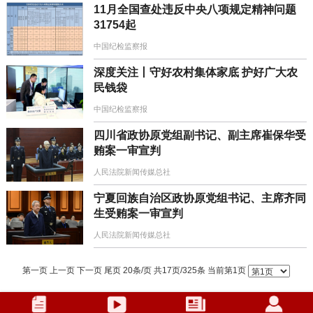
11月全国查处违反中央八项规定精神问题
31754起
中国纪检监察报
深度关注丨守好农村集体家底 护好广大农
民钱袋
中国纪检监察报
四川省政协原党组副书记、副主席崔保华受
贿案一审宣判
人民法院新闻传媒总社
宁夏回族自治区政协原党组书记、主席齐同
生受贿案一审宣判
人民法院新闻传媒总社
第一页 上一页
下一页
尾页
20条/页 共17页/325条 当前第1页