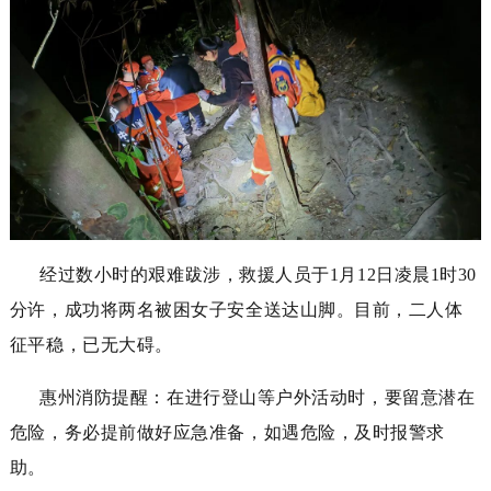
经过数小时的艰难跋涉，救援人员于
1
月
1
2
日凌晨
1
时
30
分许，成功将两名被困女子安全送达山脚。目前，二人体
征平稳，已无大碍。
惠州消防提醒：在进行登山等户外活动时，要留意潜在
危险，务必提前做好应急准备，如遇危险，及时报警求
助。