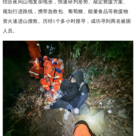
结合夜间山地复杂地形，快速研判形势、敲定救援方案、
规划行进路线，携带急救包、葡萄糖、能量食品等救援物
资火速进山搜救。历经
1
个多小时
搜寻
，成功
寻到
两名被困
人员。