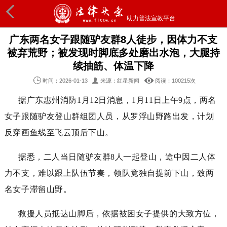
助力普法宣教平台
广东两名女子跟随驴友群8人徒步，因体力不支
被弃荒野；被发现时脚底多处磨出水泡，大腿持
续抽筋、体温下降
时间：2026-01-13
来源：红星新闻
阅读：100
215
次
据广东惠州消防1月12日消息，1
月
1
1
日上午9点，两名
女子跟随驴友登山群组团人员，从罗浮山野路出发，计划
反穿画鱼线至飞云顶后下山。
据悉，
二人当日随驴友群8人一起登山
，途中因二人体
力不支，难以跟上队伍节奏，领队竟独自提前下山，致两
名女子滞留山野。
救援人员抵达山脚后，依据被困女子提供的大致方位，