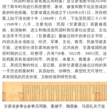
《民国时期甘肃省通志局档案》是甘肃省图书馆2024年
用了两年时间进行系统整理、著录、修复和数字化后形成的
新的特色馆藏。甘肃省通志局成立于1928年4月1日，所存档
案上始于清光绪十年（1884年）六月，下迄至民国三十八年
（1949年）八月，主要包括：民国《甘肃通志》原纂修底
稿，前清翰林、进士和晚清及民国时期甘肃社会贤达、文化
名流等手书文稿，《甘肃通志》纂修过程中的来往文书等，
内容涉及全省政治、经济、军事、文化、教育、民族等诸多
方面，还有部分清甘肃布政使司、北洋政府、甘肃省国民政
府时期的公文。经整理，共有758卷、5022件、39853页。这
批档案具有形成时间早、跨度长，体量大、数量多，内容广
泛、系统完整的特点，是记载、反映甘肃通志修志过程的第
一手历史档案材料，其原始性、珍稀性、典型性无可替代，
具有很高的历史价值、文献价值和研究价值。
甘肃省参事会参事员邓隆、董健宇、魏垂象、马国礼关于提